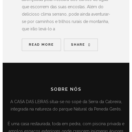
que escorrem das suas encostas. Além do
delicioso clima serrano, pode ainda aventurar-
se por caminhos e trilhos rurais de montanha,
que irão levá-lo a
READ MORE
SHARE
SOBRE NÓS
A CASA DAS LEIRAS situa-se no sopé da Serra da Cabreira,
integrada na natureza do parque Natural da Peneda Gerês.
É uma casa restaurada, toda em pedra, com piscina privada e
amplos espaços exteriores onde crescem inúmeras árvores