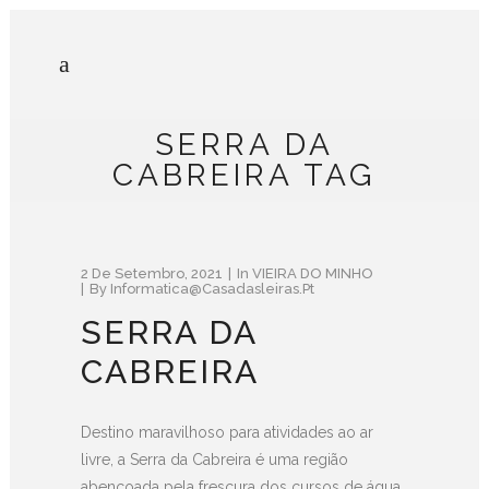
SERRA DA
CABREIRA TAG
2 De Setembro, 2021
In
VIEIRA DO MINHO
By
Informatica@casadasleiras.pt
SERRA DA
CABREIRA
Destino maravilhoso para atividades ao ar
livre, a Serra da Cabreira é uma região
abençoada pela frescura dos cursos de água