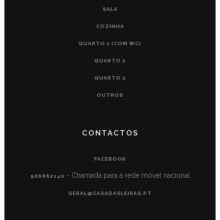
SALA
COZINHA
QUARTO 1 (COM WC)
QUARTO 2
QUARTO 3
OUTROS
CONTACTOS
FACEBOOK
- Chamada para a rede móvel nacional
966862140
GERAL@CASADASLEIRAS.PT