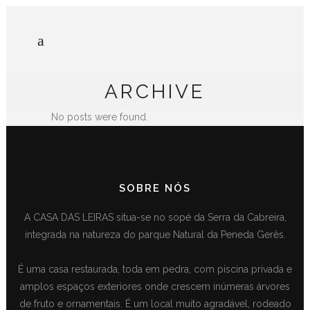
ARCHIVE
No posts were found.
SOBRE NÓS
A CASA DAS LEIRAS situa-se no sopé da Serra da Cabreira,
integrada na natureza do parque Natural da Peneda Gerês.
É uma casa restaurada, toda em pedra, com piscina privada e
amplos espaços exteriores onde crescem inúmeras árvores
de fruto e ornamentais. É um local muito agradável, rodeado